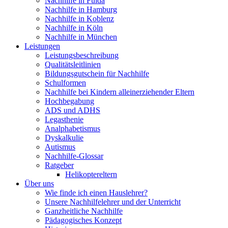
Nachhilfe in Fulda
Nachhilfe in Hamburg
Nachhilfe in Koblenz
Nachhilfe in Köln
Nachhilfe in München
Leistungen
Leistungsbeschreibung
Qualitätsleitlinien
Bildungsgutschein für Nachhilfe
Schulformen
Nachhilfe bei Kindern alleinerziehender Eltern
Hochbegabung
ADS und ADHS
Legasthenie
Analphabetismus
Dyskalkulie
Autismus
Nachhilfe-Glossar
Ratgeber
Helikoptereltern
Über uns
Wie finde ich einen Hauslehrer?
Unsere Nachhilfelehrer und der Unterricht
Ganzheitliche Nachhilfe
Pädagogisches Konzept