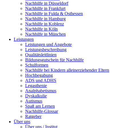
Nachhilfe in Düsseldorf
Nachhilfe in Frankfurt
Nachhilfe in Fulda & Osthessen
Nachhilfe in Hamburg
Nachhilfe in Koblenz
Nachhilfe in Köln
Nachhilfe in München
Leistungen
Leistungen und Angebote
Leistungsbeschreibung
Qualitätsleitlinien
Bildungsgutschein für Nachhilfe
Schulformen
Nachhilfe bei Kindern alleinerziehender Eltern
Hochbegabung
ADS und ADHS
Legasthenie
Analphabetismus
Dyskalkulie
Autismus
Spaß am Lernen
Nachhilfe-Glossar
Ratgeber
Über uns
Über uns / Institut