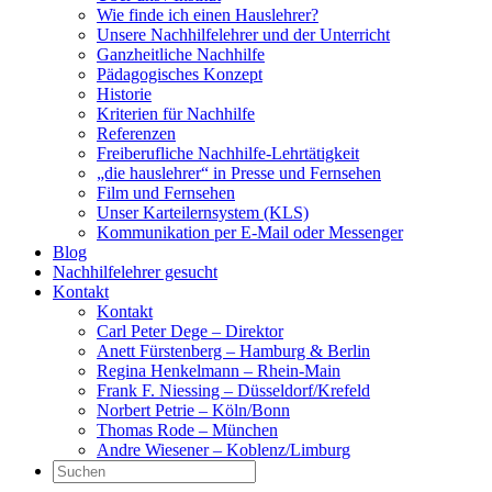
Wie finde ich einen Hauslehrer?
Unsere Nachhilfelehrer und der Unterricht
Ganzheitliche Nachhilfe
Pädagogisches Konzept
Historie
Kriterien für Nachhilfe
Referenzen
Freiberufliche Nachhilfe-Lehrtätigkeit
„die hauslehrer“ in Presse und Fernsehen
Film und Fernsehen
Unser Karteilernsystem (KLS)
Kommunikation per E-Mail oder Messenger
Blog
Nachhilfelehrer gesucht
Kontakt
Kontakt
Carl Peter Dege – Direktor
Anett Fürstenberg – Hamburg & Berlin
Regina Henkelmann – Rhein-Main
Frank F. Niessing – Düsseldorf/Krefeld
Norbert Petrie – Köln/Bonn
Thomas Rode – München
Andre Wiesener – Koblenz/Limburg