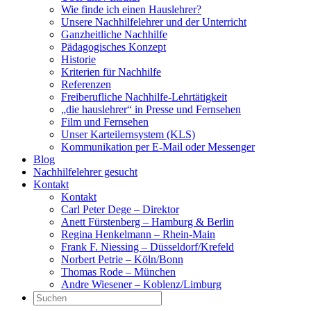
Wie finde ich einen Hauslehrer?
Unsere Nachhilfelehrer und der Unterricht
Ganzheitliche Nachhilfe
Pädagogisches Konzept
Historie
Kriterien für Nachhilfe
Referenzen
Freiberufliche Nachhilfe-Lehrtätigkeit
„die hauslehrer“ in Presse und Fernsehen
Film und Fernsehen
Unser Karteilernsystem (KLS)
Kommunikation per E-Mail oder Messenger
Blog
Nachhilfelehrer gesucht
Kontakt
Kontakt
Carl Peter Dege – Direktor
Anett Fürstenberg – Hamburg & Berlin
Regina Henkelmann – Rhein-Main
Frank F. Niessing – Düsseldorf/Krefeld
Norbert Petrie – Köln/Bonn
Thomas Rode – München
Andre Wiesener – Koblenz/Limburg