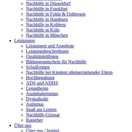
Nachhilfe in Düsseldorf
Nachhilfe in Frankfurt
Nachhilfe in Fulda & Osthessen
Nachhilfe in Hamburg
Nachhilfe in Koblenz
Nachhilfe in Köln
Nachhilfe in München
Leistungen
Leistungen und Angebote
Leistungsbeschreibung
Qualitätsleitlinien
Bildungsgutschein für Nachhilfe
Schulformen
Nachhilfe bei Kindern alleinerziehender Eltern
Hochbegabung
ADS und ADHS
Legasthenie
Analphabetismus
Dyskalkulie
Autismus
Spaß am Lernen
Nachhilfe-Glossar
Ratgeber
Über uns
Über uns / Institut