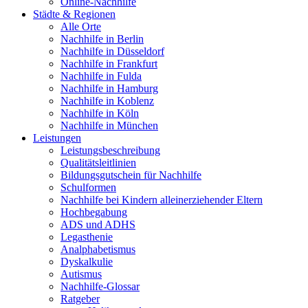
Online-Nachhilfe
Städte & Regionen
Alle Orte
Nachhilfe in Berlin
Nachhilfe in Düsseldorf
Nachhilfe in Frankfurt
Nachhilfe in Fulda
Nachhilfe in Hamburg
Nachhilfe in Koblenz
Nachhilfe in Köln
Nachhilfe in München
Leistungen
Leistungsbeschreibung
Qualitätsleitlinien
Bildungsgutschein für Nachhilfe
Schulformen
Nachhilfe bei Kindern alleinerziehender Eltern
Hochbegabung
ADS und ADHS
Legasthenie
Analphabetismus
Dyskalkulie
Autismus
Nachhilfe-Glossar
Ratgeber