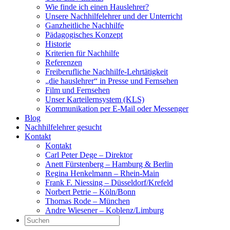
Wie finde ich einen Hauslehrer?
Unsere Nachhilfelehrer und der Unterricht
Ganzheitliche Nachhilfe
Pädagogisches Konzept
Historie
Kriterien für Nachhilfe
Referenzen
Freiberufliche Nachhilfe-Lehrtätigkeit
„die hauslehrer“ in Presse und Fernsehen
Film und Fernsehen
Unser Karteilernsystem (KLS)
Kommunikation per E-Mail oder Messenger
Blog
Nachhilfelehrer gesucht
Kontakt
Kontakt
Carl Peter Dege – Direktor
Anett Fürstenberg – Hamburg & Berlin
Regina Henkelmann – Rhein-Main
Frank F. Niessing – Düsseldorf/Krefeld
Norbert Petrie – Köln/Bonn
Thomas Rode – München
Andre Wiesener – Koblenz/Limburg