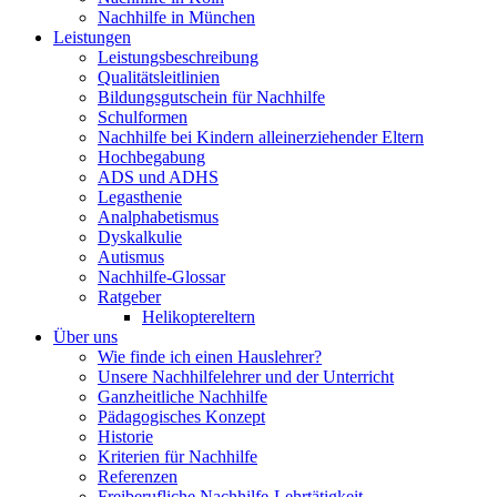
Nachhilfe in München
Leistungen
Leistungsbeschreibung
Qualitätsleitlinien
Bildungsgutschein für Nachhilfe
Schulformen
Nachhilfe bei Kindern alleinerziehender Eltern
Hochbegabung
ADS und ADHS
Legasthenie
Analphabetismus
Dyskalkulie
Autismus
Nachhilfe-Glossar
Ratgeber
Helikoptereltern
Über uns
Wie finde ich einen Hauslehrer?
Unsere Nachhilfelehrer und der Unterricht
Ganzheitliche Nachhilfe
Pädagogisches Konzept
Historie
Kriterien für Nachhilfe
Referenzen
Freiberufliche Nachhilfe-Lehrtätigkeit