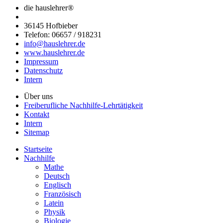
die hauslehrer®
36145 Hofbieber
Telefon: 06657 / 918231
info@hauslehrer.de
www.hauslehrer.de
Impressum
Datenschutz
Intern
Über uns
Freiberufliche Nachhilfe-Lehrtätigkeit
Kontakt
Intern
Sitemap
Startseite
Nachhilfe
Mathe
Deutsch
Englisch
Französisch
Latein
Physik
Biologie