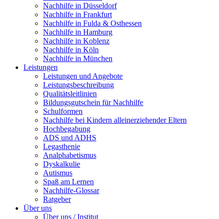
Nachhilfe in Düsseldorf
Nachhilfe in Frankfurt
Nachhilfe in Fulda & Osthessen
Nachhilfe in Hamburg
Nachhilfe in Koblenz
Nachhilfe in Köln
Nachhilfe in München
Leistungen
Leistungen und Angebote
Leistungsbeschreibung
Qualitätsleitlinien
Bildungsgutschein für Nachhilfe
Schulformen
Nachhilfe bei Kindern alleinerziehender Eltern
Hochbegabung
ADS und ADHS
Legasthenie
Analphabetismus
Dyskalkulie
Autismus
Spaß am Lernen
Nachhilfe-Glossar
Ratgeber
Über uns
Über uns / Institut