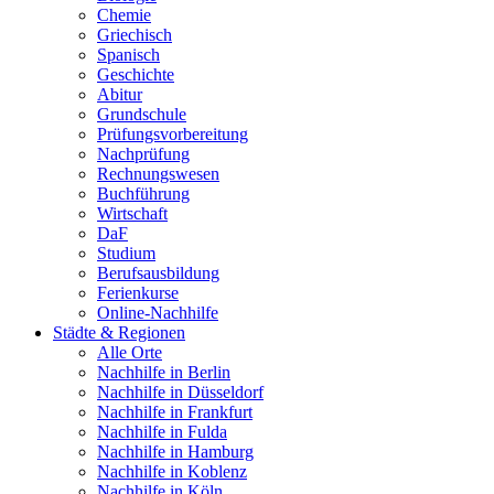
Chemie
Griechisch
Spanisch
Geschichte
Abitur
Grundschule
Prüfungsvorbereitung
Nachprüfung
Rechnungswesen
Buchführung
Wirtschaft
DaF
Studium
Berufsausbildung
Ferienkurse
Online-Nachhilfe
Städte & Regionen
Alle Orte
Nachhilfe in Berlin
Nachhilfe in Düsseldorf
Nachhilfe in Frankfurt
Nachhilfe in Fulda
Nachhilfe in Hamburg
Nachhilfe in Koblenz
Nachhilfe in Köln