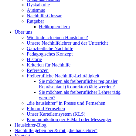
Dyskalkulie
Autismus
Nachhilfe-Glossar
Ratgeber
Helikoptereltern
Über uns
Wie finde ich einen Hauslehrer?
Unsere Nachhilfelehrer und der Unterricht
Ganzheitliche Nachhilfe
Pädagogisches Konzept
Historie
Kriterien für Nachhilfe
Referenzen
Freiberufliche Nachhilfe-Lehrtätigkeit
Sie möchten als freiberuflicher regionaler
Repräsentant (Konrektor) tätig werden?
Sie möchten als freiberuflicher Lehrer tätig
werden?
„die hauslehrer“ in Presse und Fernsehen
Film und Fernsehen
Unser Karteilernsystem (KLS)
Kommunikation per E-Mail oder Messenger
Hauslehrer-Blog
Nachhilfe geben bei & mit „die hauslehrer“
Kontakt