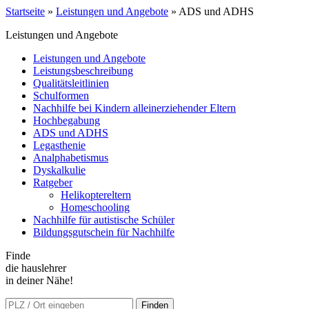
Startseite
»
Leistungen und Angebote
»
ADS und ADHS
Leistungen und Angebote
Leistungen und Angebote
Leistungsbeschreibung
Qualitätsleitlinien
Schulformen
Nachhilfe bei Kindern alleinerziehender Eltern
Hochbegabung
ADS und ADHS
Legasthenie
Analphabetismus
Dyskalkulie
Ratgeber
Helikoptereltern
Homeschooling
Nachhilfe für autistische Schüler
Bildungsgutschein für Nachhilfe
Finde
die hauslehrer
in deiner Nähe!