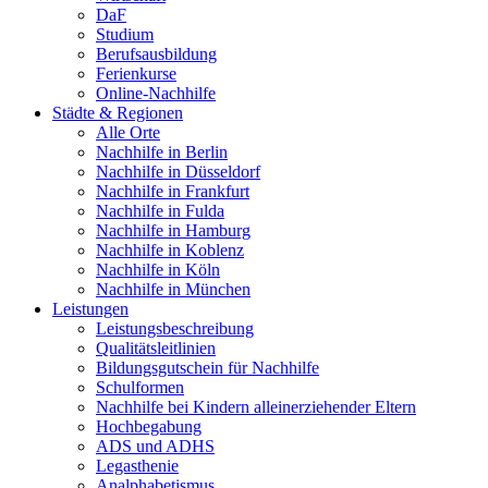
DaF
Studium
Berufsausbildung
Ferienkurse
Online-Nachhilfe
Städte & Regionen
Alle Orte
Nachhilfe in Berlin
Nachhilfe in Düsseldorf
Nachhilfe in Frankfurt
Nachhilfe in Fulda
Nachhilfe in Hamburg
Nachhilfe in Koblenz
Nachhilfe in Köln
Nachhilfe in München
Leistungen
Leistungsbeschreibung
Qualitätsleitlinien
Bildungsgutschein für Nachhilfe
Schulformen
Nachhilfe bei Kindern alleinerziehender Eltern
Hochbegabung
ADS und ADHS
Legasthenie
Analphabetismus