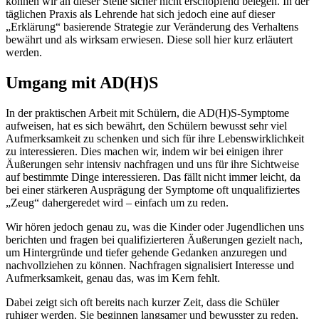
können wir an dieser Stelle sicher nicht erschöpfend belegen. In der
täglichen Praxis als Lehrende hat sich jedoch eine auf dieser
„Erklärung“ basierende Strategie zur Veränderung des Verhaltens
bewährt und als wirksam erwiesen. Diese soll hier kurz erläutert
werden.
Umgang mit AD(H)S
In der praktischen Arbeit mit Schülern, die AD(H)S-Symptome
aufweisen, hat es sich bewährt, den Schülern bewusst sehr viel
Aufmerksamkeit zu schenken und sich für ihre Lebenswirklichkeit
zu interessieren. Dies machen wir, indem wir bei einigen ihrer
Äußerungen sehr intensiv nachfragen und uns für ihre Sichtweise
auf bestimmte Dinge interessieren. Das fällt nicht immer leicht, da
bei einer stärkeren Ausprägung der Symptome oft unqualifiziertes
„Zeug“ dahergeredet wird – einfach um zu reden.
Wir hören jedoch genau zu, was die Kinder oder Jugendlichen uns
berichten und fragen bei qualifizierteren Äußerungen gezielt nach,
um Hintergründe und tiefer gehende Gedanken anzuregen und
nachvollziehen zu können. Nachfragen signalisiert Interesse und
Aufmerksamkeit, genau das, was im Kern fehlt.
Dabei zeigt sich oft bereits nach kurzer Zeit, dass die Schüler
ruhiger werden. Sie beginnen langsamer und bewusster zu reden,