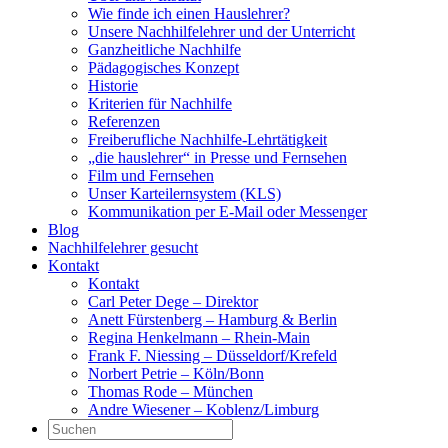
Wie finde ich einen Hauslehrer?
Unsere Nachhilfelehrer und der Unterricht
Ganzheitliche Nachhilfe
Pädagogisches Konzept
Historie
Kriterien für Nachhilfe
Referenzen
Freiberufliche Nachhilfe-Lehrtätigkeit
„die hauslehrer“ in Presse und Fernsehen
Film und Fernsehen
Unser Karteilernsystem (KLS)
Kommunikation per E-Mail oder Messenger
Blog
Nachhilfelehrer gesucht
Kontakt
Kontakt
Carl Peter Dege – Direktor
Anett Fürstenberg – Hamburg & Berlin
Regina Henkelmann – Rhein-Main
Frank F. Niessing – Düsseldorf/Krefeld
Norbert Petrie – Köln/Bonn
Thomas Rode – München
Andre Wiesener – Koblenz/Limburg