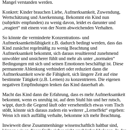
Mangel verstanden werden.
Konkret: Kinder brauchen Liebe, Aufmerksamkeit, Zuwendung,
Wertschätzung und Anerkennung. Bekommt ein Kind nun
(subjektiv empfunden) zu wenig davon, leidet es darunter und
„reagiert“ mit einem von der Norm abweichenden Verhalten.
So könnte die verminderte Konzentrations- und
Aufmerksamkeitsfähigkeit z.B. dadurch bedingt werden, dass das
Kind zunächst regelmäßig zu wenig Beachtung und
Aufmerksamkeit bekommt, sich daraus resultierend zunehmend
unwohler und unsicherer fühlt und mehr als unter „normalen“
Bedingungen mit sich und seinen Emotionen beschäftigt ist. Diese
permanente Ablenkung verhindert oder reduziert dann die
Aufmerksamkeit sowie die Fähigkeit, sich längere Zeit auf eine
bestimmte Tätigkeit (z.B. Lernen) zu konzentrieren. Die eigenen
negativen Empfindungen lenken das Kind dauerhaft ab.
Macht das Kind dann die Erfahrung, dass es mehr Aufmerksamkeit
bekommt, wenn es unruhig ist, auf dem Stuhl hin und her rutsch,
wippt, durch die Gegend läuft oder versehentlich etwas vom Tisch
stößt, könnte sich daraus zudem ein weiterer „Lerneffekt“ ergeben:
Wenn ich mich auffällig verhalte, bekomme ich mehr Beachtung.
Inwieweit diese Zusammenhänge wissenschaftlich haltbar sind,