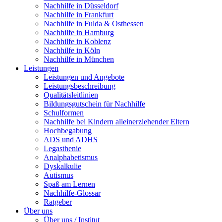
Nachhilfe in Düsseldorf
Nachhilfe in Frankfurt
Nachhilfe in Fulda & Osthessen
Nachhilfe in Hamburg
Nachhilfe in Koblenz
Nachhilfe in Köln
Nachhilfe in München
Leistungen
Leistungen und Angebote
Leistungsbeschreibung
Qualitätsleitlinien
Bildungsgutschein für Nachhilfe
Schulformen
Nachhilfe bei Kindern alleinerziehender Eltern
Hochbegabung
ADS und ADHS
Legasthenie
Analphabetismus
Dyskalkulie
Autismus
Spaß am Lernen
Nachhilfe-Glossar
Ratgeber
Über uns
Über uns / Institut