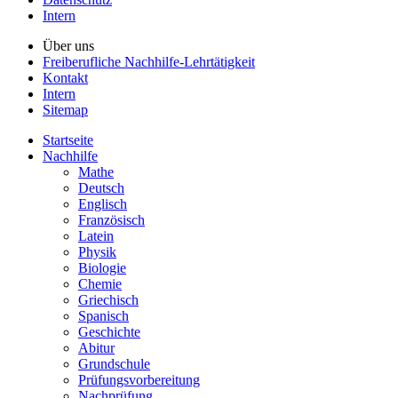
Intern
Über uns
Freiberufliche Nachhilfe-Lehrtätigkeit
Kontakt
Intern
Sitemap
Startseite
Nachhilfe
Mathe
Deutsch
Englisch
Französisch
Latein
Physik
Biologie
Chemie
Griechisch
Spanisch
Geschichte
Abitur
Grundschule
Prüfungsvorbereitung
Nachprüfung