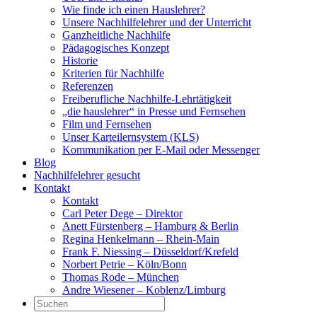
Wie finde ich einen Hauslehrer?
Unsere Nachhilfelehrer und der Unterricht
Ganzheitliche Nachhilfe
Pädagogisches Konzept
Historie
Kriterien für Nachhilfe
Referenzen
Freiberufliche Nachhilfe-Lehrtätigkeit
„die hauslehrer“ in Presse und Fernsehen
Film und Fernsehen
Unser Karteilernsystem (KLS)
Kommunikation per E-Mail oder Messenger
Blog
Nachhilfelehrer gesucht
Kontakt
Kontakt
Carl Peter Dege – Direktor
Anett Fürstenberg – Hamburg & Berlin
Regina Henkelmann – Rhein-Main
Frank F. Niessing – Düsseldorf/Krefeld
Norbert Petrie – Köln/Bonn
Thomas Rode – München
Andre Wiesener – Koblenz/Limburg