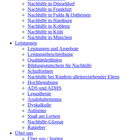
Nachhilfe in Düsseldorf
Nachhilfe in Frankfurt
Nachhilfe in Fulda & Osthessen
Nachhilfe in Hamburg
Nachhilfe in Koblenz
Nachhilfe in Köln
Nachhilfe in München
Leistungen
Leistungen und Angebote
Leistungsbeschreibung
Qualitätsleitlinien
Bildungsgutschein für Nachhilfe
Schulformen
Nachhilfe bei Kindern alleinerziehender Eltern
Hochbegabung
ADS und ADHS
Legasthenie
Analphabetismus
Dyskalkulie
Autismus
Spaß am Lernen
Nachhilfe-Glossar
Ratgeber
Über uns
Über uns / Institut