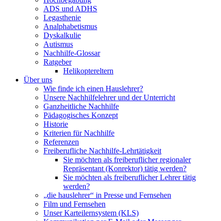
ADS und ADHS
Legasthenie
Analphabetismus
Dyskalkulie
Autismus
Nachhilfe-Glossar
Ratgeber
Helikoptereltern
Über uns
Wie finde ich einen Hauslehrer?
Unsere Nachhilfelehrer und der Unterricht
Ganzheitliche Nachhilfe
Pädagogisches Konzept
Historie
Kriterien für Nachhilfe
Referenzen
Freiberufliche Nachhilfe-Lehrtätigkeit
Sie möchten als freiberuflicher regionaler
Repräsentant (Konrektor) tätig werden?
Sie möchten als freiberuflicher Lehrer tätig
werden?
„die hauslehrer“ in Presse und Fernsehen
Film und Fernsehen
Unser Karteilernsystem (KLS)