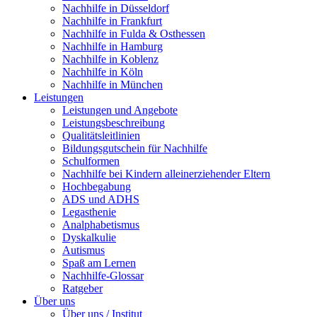
Nachhilfe in Düsseldorf
Nachhilfe in Frankfurt
Nachhilfe in Fulda & Osthessen
Nachhilfe in Hamburg
Nachhilfe in Koblenz
Nachhilfe in Köln
Nachhilfe in München
Leistungen
Leistungen und Angebote
Leistungsbeschreibung
Qualitätsleitlinien
Bildungsgutschein für Nachhilfe
Schulformen
Nachhilfe bei Kindern alleinerziehender Eltern
Hochbegabung
ADS und ADHS
Legasthenie
Analphabetismus
Dyskalkulie
Autismus
Spaß am Lernen
Nachhilfe-Glossar
Ratgeber
Über uns
Über uns / Institut