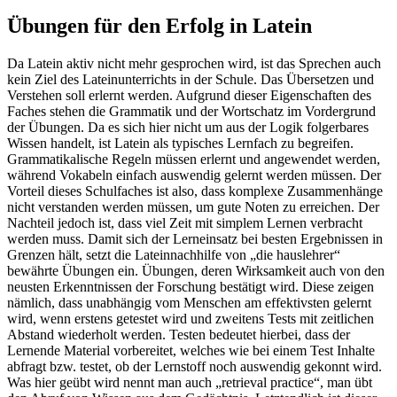
Übungen für den Erfolg in Latein
Da Latein aktiv nicht mehr gesprochen wird, ist das Sprechen auch
kein Ziel des Lateinunterrichts in der Schule. Das Übersetzen und
Verstehen soll erlernt werden. Aufgrund dieser Eigenschaften des
Faches stehen die Grammatik und der Wortschatz im Vordergrund
der Übungen. Da es sich hier nicht um aus der Logik folgerbares
Wissen handelt, ist Latein als typisches Lernfach zu begreifen.
Grammatikalische Regeln müssen erlernt und angewendet werden,
während Vokabeln einfach auswendig gelernt werden müssen. Der
Vorteil dieses Schulfaches ist also, dass komplexe Zusammenhänge
nicht verstanden werden müssen, um gute Noten zu erreichen. Der
Nachteil jedoch ist, dass viel Zeit mit simplem Lernen verbracht
werden muss. Damit sich der Lerneinsatz bei besten Ergebnissen in
Grenzen hält, setzt die Lateinnachhilfe von „die hauslehrer“
bewährte Übungen ein. Übungen, deren Wirksamkeit auch von den
neusten Erkenntnissen der Forschung bestätigt wird. Diese zeigen
nämlich, dass unabhängig vom Menschen am effektivsten gelernt
wird, wenn erstens getestet wird und zweitens Tests mit zeitlichen
Abstand wiederholt werden. Testen bedeutet hierbei, dass der
Lernende Material vorbereitet, welches wie bei einem Test Inhalte
abfragt bzw. testet, ob der Lernstoff noch auswendig gekonnt wird.
Was hier geübt wird nennt man auch „retrieval practice“, man übt