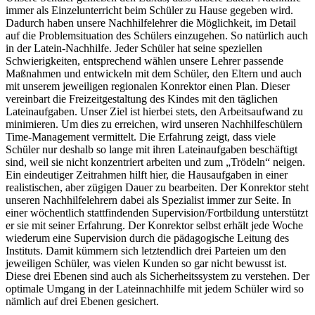
immer als Einzelunterricht beim Schüler zu Hause gegeben wird.
Dadurch haben unsere Nachhilfelehrer die Möglichkeit, im Detail
auf die Problemsituation des Schülers einzugehen. So natürlich auch
in der Latein-Nachhilfe. Jeder Schüler hat seine speziellen
Schwierigkeiten, entsprechend wählen unsere Lehrer passende
Maßnahmen und entwickeln mit dem Schüler, den Eltern und auch
mit unserem jeweiligen regionalen Konrektor einen Plan. Dieser
vereinbart die Freizeitgestaltung des Kindes mit den täglichen
Lateinaufgaben. Unser Ziel ist hierbei stets, den Arbeitsaufwand zu
minimieren. Um dies zu erreichen, wird unseren Nachhilfeschülern
Time-Management vermittelt. Die Erfahrung zeigt, dass viele
Schüler nur deshalb so lange mit ihren Lateinaufgaben beschäftigt
sind, weil sie nicht konzentriert arbeiten und zum „Trödeln“ neigen.
Ein eindeutiger Zeitrahmen hilft hier, die Hausaufgaben in einer
realistischen, aber zügigen Dauer zu bearbeiten. Der Konrektor steht
unseren Nachhilfelehrern dabei als Spezialist immer zur Seite. In
einer wöchentlich stattfindenden Supervision/Fortbildung unterstützt
er sie mit seiner Erfahrung. Der Konrektor selbst erhält jede Woche
wiederum eine Supervision durch die pädagogische Leitung des
Instituts. Damit kümmern sich letztendlich drei Parteien um den
jeweiligen Schüler, was vielen Kunden so gar nicht bewusst ist.
Diese drei Ebenen sind auch als Sicherheitssystem zu verstehen. Der
optimale Umgang in der Lateinnachhilfe mit jedem Schüler wird so
nämlich auf drei Ebenen gesichert.