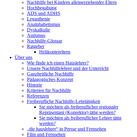
Nachhilfe bei Kindern alleinerziehender Eltern
Hochbegabung
ADS und ADHS
Legasthenie
Analphabetismus
Dyskalkulie
Autismus
Nachhilfe-Glossar
Ratgeber
Helikoptereltern
Über uns
Wie finde ich einen Hauslehrer?
Unsere Nachhilfelehrer und der Unterricht
Ganzheitliche Nachhilfe
Pädagogisches Konzept
Historie
Kriterien für Nachhilfe
Referenzen
Freiberufliche Nachhilfe-Lehrtätigkeit
Sie möchten als freiberuflicher regionaler
Repräsentant (Konrektor) tätig werden?
Sie möchten als freiberuflicher Lehrer tätig
werden?
„die hauslehrer“ in Presse und Fernsehen
Film und Fernsehen