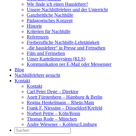
Wie finde ich einen Hauslehrer?
Unsere Nachhilfelehrer und der Unterricht
Ganzheitliche Nachhilfe
Pädagogisches Konzept
Historie
Kriterien für Nachhilfe
Referenzen
Freiberufliche Nachhilfe-Lehrtätigkeit
„die hauslehrer“ in Presse und Fernsehen
Film und Fernsehen
Unser Karteilernsystem (KLS)
Kommunikation per E-Mail oder Messenger
Blog
Nachhilfelehrer gesucht
Kontakt
Kontakt
Carl Peter Dege – Direktor
Anett Fürstenberg – Hamburg & Berlin
Regina Henkelmann – Rhein-Main
Frank F. Niessing – Düsseldorf/Krefeld
Norbert Petrie – Köln/Bonn
Thomas Rode – München
Andre Wiesener – Koblenz/Limburg