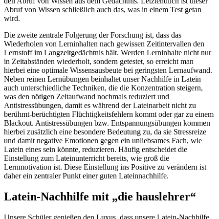
den Abruf von Wissen aus dem Gedächtnis. Letztendlich ist dieser
Abruf von Wissen schließlich auch das, was in einem Test getan
wird.
Die zweite zentrale Folgerung der Forschung ist, dass das
Wiederholen von Lerninhalten nach gewissen Zeitintervallen den
Lernstoff im Langzeitgedächtnis hält. Werden Lerninhalte nicht nur
in Zeitabständen wiederholt, sondern getestet, so erreicht man
hierbei eine optimale Wissensausbeute bei geringsten Lernaufwand.
Neben reinen Lernübungen beinhaltet unser Nachhilfe in Latein
auch unterschiedliche Techniken, die die Konzentration steigern,
was den nötigen Zeitaufwand nochmals reduziert und
Antistressübungen, damit es während der Lateinarbeit nicht zu
berühmt-berüchtigten Flüchtigkeitsfehlern kommt oder gar zu einem
Blackout. Antistressübungen bzw. Entspannungsübungen kommen
hierbei zusätzlich eine besondere Bedeutung zu, da sie Stressreize
und damit negative Emotionen gegen ein unliebsames Fach, wie
Latein eines sein könnte, reduzieren. Häufig entscheidet die
Einstellung zum Lateinunterricht bereits, wie groß die
Lernmotivation ist. Diese Einstellung ins Positive zu verändern ist
daher ein zentraler Punkt einer guten Lateinnachhilfe.
Latein-Nachhilfe mit „die hauslehrer“
Unsere Schüler genießen den Luxus, dass unsere Latein-Nachhilfe