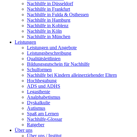
Nachhilfe in Düsseldorf
Nachhilfe in Frankfurt
Nachhilfe in Fulda & Osthessen
Nachhilfe in Hamburg
Nachhilfe in Koblenz
Nachhilfe in Köln
Nachhilfe in München
Leistungen
Leistungen und Angebote
Leistungsbeschreibung
Qualitätsleitlinien
Bildungsgutschein für Nachhilfe
Schulformen
Nachhilfe bei Kindern alleinerziehender Eltern
Hochbegabung
ADS und ADHS
Legasthenie
Analphabetismus
Dyskalkulie
Autismus
Spaß am Lernen
Nachhilfe-Glossar
Ratgeber
Über uns
Über uns / Institut