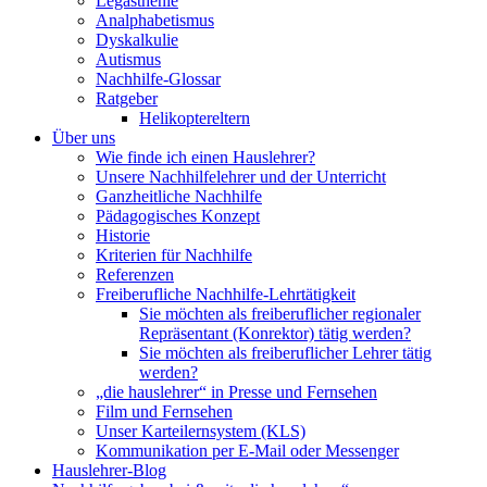
Legasthenie
Analphabetismus
Dyskalkulie
Autismus
Nachhilfe-Glossar
Ratgeber
Helikoptereltern
Über uns
Wie finde ich einen Hauslehrer?
Unsere Nachhilfelehrer und der Unterricht
Ganzheitliche Nachhilfe
Pädagogisches Konzept
Historie
Kriterien für Nachhilfe
Referenzen
Freiberufliche Nachhilfe-Lehrtätigkeit
Sie möchten als freiberuflicher regionaler
Repräsentant (Konrektor) tätig werden?
Sie möchten als freiberuflicher Lehrer tätig
werden?
„die hauslehrer“ in Presse und Fernsehen
Film und Fernsehen
Unser Karteilernsystem (KLS)
Kommunikation per E-Mail oder Messenger
Hauslehrer-Blog