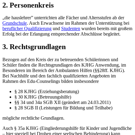
2. Personenkreis
„die hauslehrer” unterrichten alle Fächer und Altersstufen ab der
Grundschule
. Auch Erwachsene im Rahmen der Unterstützung bei
beruflicher Qualifizierung
und
Studenten
wurden bereits mit großem
Erfolg bei der Erlangung entsprechender Abschlüsse begleitet.
3. Rechtsgrundlagen
Bezogen auf den Kreis der zu betreuenden Schülerinnen und
Schüler finden die Rechtsgrundlagen des KJHG Anwendung, im
Besonderen im Bereich der Ambulanten Hilfen (§§28ff. KJHG).
Bei Nachhilfe und den fachlich qualifizierten Angeboten im
Rahmen des Edu-Counselings bilden insbesondere
§ 28 KJHG (Erziehungsberatung)
§ 30 KJHG (Betreuungshilfe)
§§ 34 und 34a SGB XII (geändert am 24.03.2011)
§ 28 SGB II (Leistungen für Bildung und Teilhabe)
mögliche rechtliche Grundlagen.
Auch § 35a KJHG (Eingliederungshilfe für Kinder und Jugendliche
– hier speziell bei Drohen einer seelischen Behinderung) kann