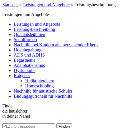
Startseite
»
Leistungen und Angebote
»
Leistungsbeschreibung
Leistungen und Angebote
Leistungen und Angebote
Leistungsbeschreibung
Qualitätsleitlinien
Schulformen
Nachhilfe bei Kindern alleinerziehender Eltern
Hochbegabung
ADS und ADHS
Legasthenie
Analphabetismus
Dyskalkulie
Ratgeber
Helikoptereltern
Homeschooling
Nachhilfe für autistische Schüler
Bildungsgutschein für Nachhilfe
Finde
die hauslehrer
in deiner Nähe!