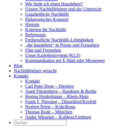
Wie finde ich einen Hauslehrer?
Unsere Nachhilfelehrer und der Unterricht
Ganzheitliche Nachhilfe
Pädagogisches Konzept
Historie
Kriterien für Nachhilfe
Referenzen
Freiberufliche Nachhilfe-Lehrtätigkeit
„die hauslehrer“ in Presse und Fernsehen
Film und Fernsehen
Unser Karteilernsystem (KLS)
Kommunikation per E-Mail oder Messenger
Blog
Nachhilfelehrer gesucht
Kontakt
Kontakt
Carl Peter Dege – Direktor
Anett Fürstenberg – Hamburg & Berlin
Regina Henkelmann – Rhein-Main
Frank F. Niessing – Düsseldorf/Krefeld
Norbert Petrie – Köln/Bonn
Thomas Rode – München
Andre Wiesener – Koblenz/Limburg