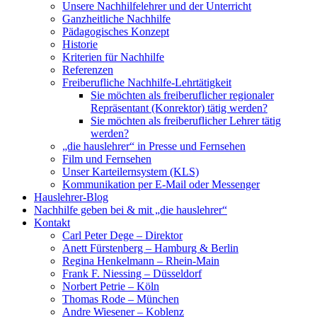
Unsere Nachhilfelehrer und der Unterricht
Ganzheitliche Nachhilfe
Pädagogisches Konzept
Historie
Kriterien für Nachhilfe
Referenzen
Freiberufliche Nachhilfe-Lehrtätigkeit
Sie möchten als freiberuflicher regionaler
Repräsentant (Konrektor) tätig werden?
Sie möchten als freiberuflicher Lehrer tätig
werden?
„die hauslehrer“ in Presse und Fernsehen
Film und Fernsehen
Unser Karteilernsystem (KLS)
Kommunikation per E-Mail oder Messenger
Hauslehrer-Blog
Nachhilfe geben bei & mit „die hauslehrer“
Kontakt
Carl Peter Dege – Direktor
Anett Fürstenberg – Hamburg & Berlin
Regina Henkelmann – Rhein-Main
Frank F. Niessing – Düsseldorf
Norbert Petrie – Köln
Thomas Rode – München
Andre Wiesener – Koblenz