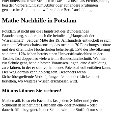
Hier unterstützen wir Sie auch in DaF – Deutsch als Fremdsprache,
beu der Vorbereitung zum Abitur oder auf andere Prüfungen
genauso im Studium und während der Berufsausbildung.
Mathe-Nachhilfe in Potsdam
Potsdam ist nicht nur die Hauptstadt des Bundeslandes
Brandenburg, sondern auch die heimliche „Hauptstadt der
Wissenschaft“. Seit der Mitte des 19. Jahrhunderts entwickelt es sich
zu einem Wissenschaftszentrum, das mehr als 30 Forschungsinstitute
und drei öffentliche Hochschulen beherbergt. 15% der Bevölkerung
studieren. 17% haben bereits einen Universitätsabschluss in der
Tasche, fast doppelt so viele wie im Bundesdurchschnitt. Wer hier
zur Schule geht, hat die besten Voraussetzungen, eine Ausbildung
zu erfahren, in der er sein vorhandenes Potenzial voll entfalten kann.
Der Weg dorthin kann holprig sein. Besonders wenn
fächerübergreifende Verknüpfungen fehlen oder Lücken dort
bestehen, wo weiteres Wissen erschlossen wird.
Mit uns können Sie rechnen!
Mathematik ist so ein Fach, das fast jedem Schüler und jeder
Schülerin in seiner/ihrer Laufbahn ein- oder zweimal – oder
dauerhaft? – begegnet. In der Schule wird der Stoff oft nur stur