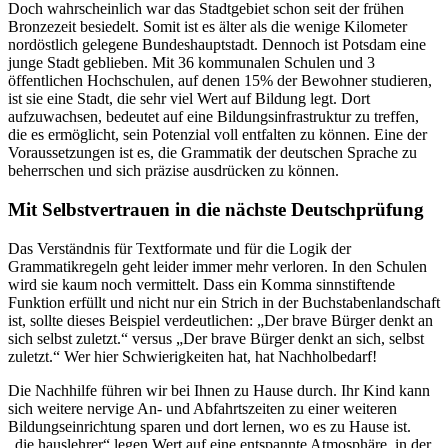
Doch wahrscheinlich war das Stadtgebiet schon seit der frühen
Bronzezeit besiedelt. Somit ist es älter als die wenige Kilometer
nordöstlich gelegene Bundeshauptstadt. Dennoch ist Potsdam eine
junge Stadt geblieben. Mit 36 kommunalen Schulen und 3
öffentlichen Hochschulen, auf denen 15% der Bewohner studieren,
ist sie eine Stadt, die sehr viel Wert auf Bildung legt. Dort
aufzuwachsen, bedeutet auf eine Bildungsinfrastruktur zu treffen,
die es ermöglicht, sein Potenzial voll entfalten zu können. Eine der
Voraussetzungen ist es, die Grammatik der deutschen Sprache zu
beherrschen und sich präzise ausdrücken zu können.
Mit Selbstvertrauen in die nächste Deutschprüfung
Das Verständnis für Textformate und für die Logik der
Grammatikregeln geht leider immer mehr verloren. In den Schulen
wird sie kaum noch vermittelt. Dass ein Komma sinnstiftende
Funktion erfüllt und nicht nur ein Strich in der Buchstabenlandschaft
ist, sollte dieses Beispiel verdeutlichen: „Der brave Bürger denkt an
sich selbst zuletzt.“ versus „Der brave Bürger denkt an sich, selbst
zuletzt.“ Wer hier Schwierigkeiten hat, hat Nachholbedarf!
Die Nachhilfe führen wir bei Ihnen zu Hause durch. Ihr Kind kann
sich weitere nervige An- und Abfahrtszeiten zu einer weiteren
Bildungseinrichtung sparen und dort lernen, wo es zu Hause ist.
„die hauslehrer“ legen Wert auf eine entspannte Atmosphäre, in der