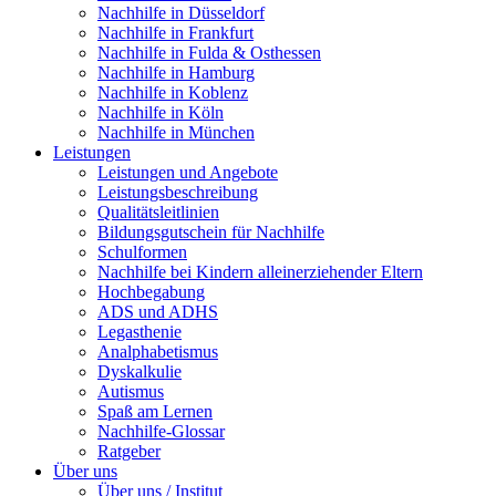
Nachhilfe in Düsseldorf
Nachhilfe in Frankfurt
Nachhilfe in Fulda & Osthessen
Nachhilfe in Hamburg
Nachhilfe in Koblenz
Nachhilfe in Köln
Nachhilfe in München
Leistungen
Leistungen und Angebote
Leistungsbeschreibung
Qualitätsleitlinien
Bildungsgutschein für Nachhilfe
Schulformen
Nachhilfe bei Kindern alleinerziehender Eltern
Hochbegabung
ADS und ADHS
Legasthenie
Analphabetismus
Dyskalkulie
Autismus
Spaß am Lernen
Nachhilfe-Glossar
Ratgeber
Über uns
Über uns / Institut