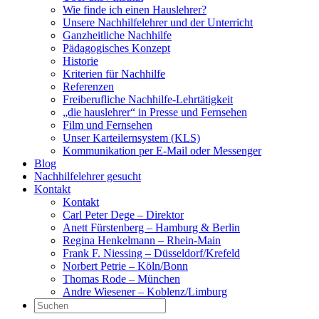
Wie finde ich einen Hauslehrer?
Unsere Nachhilfelehrer und der Unterricht
Ganzheitliche Nachhilfe
Pädagogisches Konzept
Historie
Kriterien für Nachhilfe
Referenzen
Freiberufliche Nachhilfe-Lehrtätigkeit
„die hauslehrer“ in Presse und Fernsehen
Film und Fernsehen
Unser Karteilernsystem (KLS)
Kommunikation per E-Mail oder Messenger
Blog
Nachhilfelehrer gesucht
Kontakt
Kontakt
Carl Peter Dege – Direktor
Anett Fürstenberg – Hamburg & Berlin
Regina Henkelmann – Rhein-Main
Frank F. Niessing – Düsseldorf/Krefeld
Norbert Petrie – Köln/Bonn
Thomas Rode – München
Andre Wiesener – Koblenz/Limburg