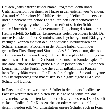
Bei den „hauslehrern“ ist der Name Programm, denn unser
Unterricht erfolgt bei ihnen zu Hause in den eigenen vier Wänden.
An- und Abfahrt einer Nachhilfeeinrichtung bleiben Ihnen erspart
und die nervenaufreibende Fahrt durch den Feierabendverkehr
gehört der Vergangenheit an. Zudem erfreut sich der Schüler an
einem Unterricht, der in der vertrauten Umgebung des familiären
Heims erfolgt. So fällt der Lernprozess vielen besonders leicht. Da
unsere Hauslehrer über Kenntnisse aus Psychologie und Pädagogik
verfügen, können sie sich den individuellen Bedürfnissen der
Schüler anpassen. Probleme in der Schule haben oft mit der
generellen Einstellung und Situation des Schülers zu tun, die es zu
erkennen und zu verändern gilt. Unser Konzept steht allerdings für
mehr als nur Unterricht. Der Kontakt zu unseren Kunden spielt für
uns dabei eine besonders große Rolle. In persönlichen Gesprächen
können sämtliche Fragen, die die Schullaufbahn ihres Kindes
betreffen, geklärt werden. Ihr Hauslehrer begleitet Sie zudem gerne
am Elternsprechtag und macht sich so ein ganz eigenes Bild von
Schule und Lehrer.
In Potsdam fördern wir unsere Schüler in den unterschiedlichsten
Fachschwerpunkten und bieten vielseitige Möglichkeiten, das
allgemeine Lernverhalten kontinuierlich zu verbessern. Dabei spielt
es keine Rolle, ob für Klassenarbeiten oder Abschlussprüfungen
gelernt werden soll. Wir unterstützen unsere Schüler auch in Form