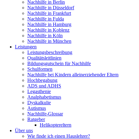
Nachhilfe in Berlin
Nachhilfe in Düsseldorf
Nachhilfe in Frankfurt
Nachhilfe in Fulda
Nachhilfe in Hamburg
Nachhilfe in Koblenz
Nachhilfe in Köln
Nachhilfe in München
Leistungen
Leistungsbeschreibung
Qualitätsleitlinien
Bildungsgutschein für Nachhilfe
Schulformen
Nachhilfe bei Kindern alleinerziehender Eltern
Hochbegabung
ADS und ADHS
Legasthenie
Analphabetismus
Dyskalkulie
Autismus
Nachhilfe-Glossar
Ratgeber
Helikoptereltern
Über uns
Wie finde ich einen Hauslehrer?