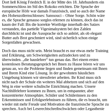
Dort ließ König Friedrich II. in der Mitte des 18. Jahrhunderts ein
Sommerschloss im Stil des Rokoko errichten. Die Sprache der
europäische Höfe war damals Französisch, und so auch der Name
des Hohenzollernschlosses: Sanssouci – Ohne Sorge. Schön wäre
es, die Sprache genauso sorglos erlernen zu können, doch das ist
kaum der Fall: Bis die korrekte Wortfolge innerhalb des Satzes
verstanden, das partielle Vigesimalsystem bei den Zahlen
durchblickt ist und die Aussprache sich so anhört, als ob elegant
Butter aufs Brot geschmiert wird, sind sicherlich schon einige
Sorgenfalten gewachsen.
Doch das muss nicht sein. Meist braucht es nur etwas mehr Training
und Erklärung, um Schwierigkeiten aufzudecken und zu
überwinden. „die hauslehrer“ tun genau das. Bei einem ersten
kostenlosen Beratungsgespräch bei Ihnen zu Hause hören wir uns
genau an, wo die Probleme liegen und finden gemeinsam mit Ihnen
und Ihrem Kind eine Lösung. In der gewohnten häuslichen
Umgebung können wir stressfreier arbeiten. Ihr Kind muss sich
nicht nach der Schule ein weiteres Mal abhetzen und sich auf den
Weg in eine weitere schulische Einrichtung machen. Unsere
Nachhilfelehrer kommen zu Ihnen, um in entspannter, aber
konzentrierter Atmosphäre, Schüler und Schülerinnen zu den
Erkenntnissen und Erfolgserlebnissen zu führen, die es braucht, um
wieder mit mehr Freude und Motivation die französische Sprache zu
sprechen. Auch bei Leserechtschreibschwächen oder Legasthenie