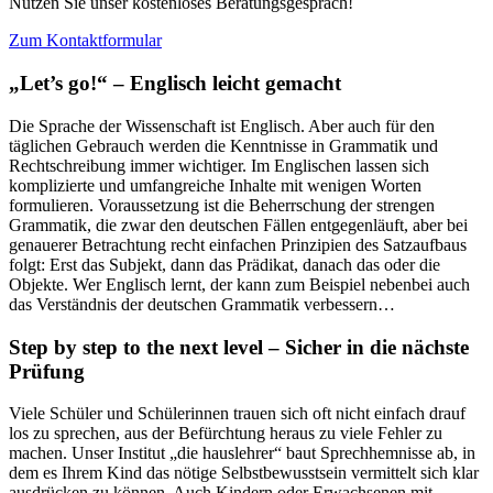
Nutzen Sie unser kostenloses Beratungsgespräch!
Zum Kontaktformular
„Let’s go!“ – Englisch leicht gemacht
Die Sprache der Wissenschaft ist Englisch. Aber auch für den
täglichen Gebrauch werden die Kenntnisse in Grammatik und
Rechtschreibung immer wichtiger. Im Englischen lassen sich
komplizierte und umfangreiche Inhalte mit wenigen Worten
formulieren. Voraussetzung ist die Beherrschung der strengen
Grammatik, die zwar den deutschen Fällen entgegenläuft, aber bei
genauerer Betrachtung recht einfachen Prinzipien des Satzaufbaus
folgt: Erst das Subjekt, dann das Prädikat, danach das oder die
Objekte. Wer Englisch lernt, der kann zum Beispiel nebenbei auch
das Verständnis der deutschen Grammatik verbessern…
Step by step to the next level – Sicher in die nächste
Prüfung
Viele Schüler und Schülerinnen trauen sich oft nicht einfach drauf
los zu sprechen, aus der Befürchtung heraus zu viele Fehler zu
machen. Unser Institut „die hauslehrer“ baut Sprechhemnisse ab, in
dem es Ihrem Kind das nötige Selbstbewusstsein vermittelt sich klar
ausdrücken zu können. Auch Kindern oder Erwachsenen mit