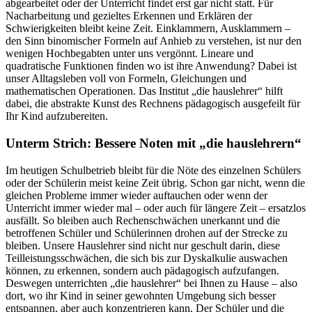
abgearbeitet oder der Unterricht findet erst gar nicht statt. Für
Nacharbeitung und gezieltes Erkennen und Erklären der
Schwierigkeiten bleibt keine Zeit. Einklammern, Ausklammern –
den Sinn binomischer Formeln auf Anhieb zu verstehen, ist nur den
wenigen Hochbegabten unter uns vergönnt. Lineare und
quadratische Funktionen finden wo ist ihre Anwendung? Dabei ist
unser Alltagsleben voll von Formeln, Gleichungen und
mathematischen Operationen. Das Institut „die hauslehrer“ hilft
dabei, die abstrakte Kunst des Rechnens pädagogisch ausgefeilt für
Ihr Kind aufzubereiten.
Unterm Strich: Bessere Noten mit „die hauslehrern“
Im heutigen Schulbetrieb bleibt für die Nöte des einzelnen Schülers
oder der Schülerin meist keine Zeit übrig. Schon gar nicht, wenn die
gleichen Probleme immer wieder auftauchen oder wenn der
Unterricht immer wieder mal – oder auch für längere Zeit – ersatzlos
ausfällt. So bleiben auch Rechenschwächen unerkannt und die
betroffenen Schüler und Schülerinnen drohen auf der Strecke zu
bleiben. Unsere Hauslehrer sind nicht nur geschult darin, diese
Teilleistungsschwächen, die sich bis zur Dyskalkulie auswachen
können, zu erkennen, sondern auch pädagogisch aufzufangen.
Deswegen unterrichten „die hauslehrer“ bei Ihnen zu Hause – also
dort, wo ihr Kind in seiner gewohnten Umgebung sich besser
entspannen, aber auch konzentrieren kann. Der Schüler und die