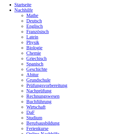
Startseite
Nachhilfe
Mathe
Deutsch
Englisch
Französisch
Latein
Physik
Biologie
Chemie
Griechisch
Spanisch
Geschichte
Abitur
Grundschule
Prüfungsvorbereitung
Nachprüfung
Rechnungswesen
Buchführung
Wirtschaft
DaF
Studium
Berufsausbildung
Ferienkurse
Online-Nachhilfe