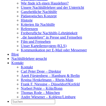
Wie finde ich einen Hauslehrer?
Unsere Nachhilfelehrer und der Unterricht
Ganzheitliche Nachhilfe
Pädagogisches Konzept
Historie
Kriterien für Nachhilfe
Referenzen
Freiberufliche Nachhilfe-Lehrtätigkeit
„die hauslehrer“ in Presse und Fernsehen
Film und Fernsehen
Unser Karteilernsystem (KLS)
Kommunikation per E-Mail oder Messenger
Blog
Nachhilfelehrer gesucht
Kontakt
Kontakt
Carl Peter Dege – Direktor
Anett Fürstenberg – Hamburg & Berlin
Regina Henkelmann – Rhein-Main
Frank F. Niessing – Düsseldorf/Krefeld
Norbert Petrie – Köln/Bonn
Thomas Rode – München
Andre Wiesener – Koblenz/Limburg