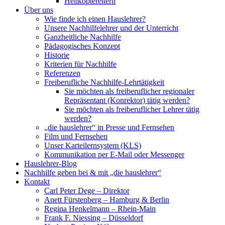
Helikoptereltern
Über uns
Wie finde ich einen Hauslehrer?
Unsere Nachhilfelehrer und der Unterricht
Ganzheitliche Nachhilfe
Pädagogisches Konzept
Historie
Kriterien für Nachhilfe
Referenzen
Freiberufliche Nachhilfe-Lehrtätigkeit
Sie möchten als freiberuflicher regionaler
Repräsentant (Konrektor) tätig werden?
Sie möchten als freiberuflicher Lehrer tätig
werden?
„die hauslehrer“ in Presse und Fernsehen
Film und Fernsehen
Unser Karteilernsystem (KLS)
Kommunikation per E-Mail oder Messenger
Hauslehrer-Blog
Nachhilfe geben bei & mit „die hauslehrer“
Kontakt
Carl Peter Dege – Direktor
Anett Fürstenberg – Hamburg & Berlin
Regina Henkelmann – Rhein-Main
Frank F. Niessing – Düsseldorf