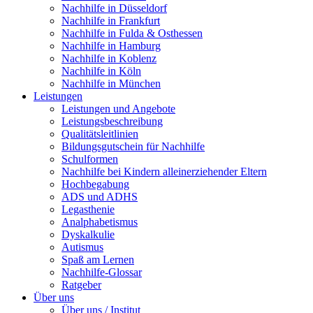
Nachhilfe in Düsseldorf
Nachhilfe in Frankfurt
Nachhilfe in Fulda & Osthessen
Nachhilfe in Hamburg
Nachhilfe in Koblenz
Nachhilfe in Köln
Nachhilfe in München
Leistungen
Leistungen und Angebote
Leistungsbeschreibung
Qualitätsleitlinien
Bildungsgutschein für Nachhilfe
Schulformen
Nachhilfe bei Kindern alleinerziehender Eltern
Hochbegabung
ADS und ADHS
Legasthenie
Analphabetismus
Dyskalkulie
Autismus
Spaß am Lernen
Nachhilfe-Glossar
Ratgeber
Über uns
Über uns / Institut