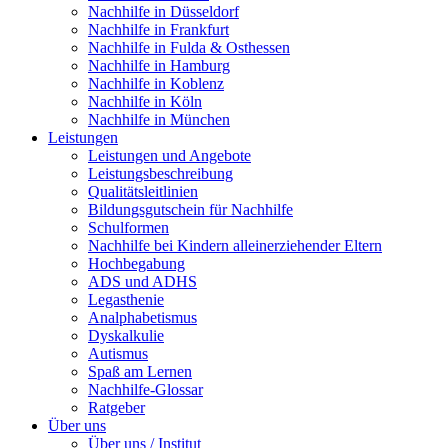
Nachhilfe in Düsseldorf
Nachhilfe in Frankfurt
Nachhilfe in Fulda & Osthessen
Nachhilfe in Hamburg
Nachhilfe in Koblenz
Nachhilfe in Köln
Nachhilfe in München
Leistungen
Leistungen und Angebote
Leistungsbeschreibung
Qualitätsleitlinien
Bildungsgutschein für Nachhilfe
Schulformen
Nachhilfe bei Kindern alleinerziehender Eltern
Hochbegabung
ADS und ADHS
Legasthenie
Analphabetismus
Dyskalkulie
Autismus
Spaß am Lernen
Nachhilfe-Glossar
Ratgeber
Über uns
Über uns / Institut