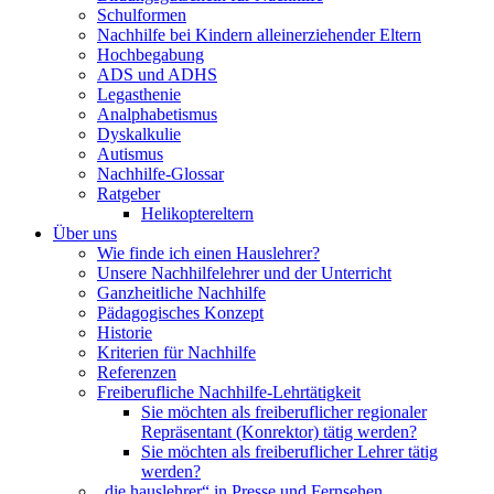
Schulformen
Nachhilfe bei Kindern alleinerziehender Eltern
Hochbegabung
ADS und ADHS
Legasthenie
Analphabetismus
Dyskalkulie
Autismus
Nachhilfe-Glossar
Ratgeber
Helikoptereltern
Über uns
Wie finde ich einen Hauslehrer?
Unsere Nachhilfelehrer und der Unterricht
Ganzheitliche Nachhilfe
Pädagogisches Konzept
Historie
Kriterien für Nachhilfe
Referenzen
Freiberufliche Nachhilfe-Lehrtätigkeit
Sie möchten als freiberuflicher regionaler
Repräsentant (Konrektor) tätig werden?
Sie möchten als freiberuflicher Lehrer tätig
werden?
„die hauslehrer“ in Presse und Fernsehen