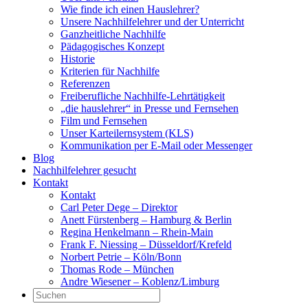
Wie finde ich einen Hauslehrer?
Unsere Nachhilfelehrer und der Unterricht
Ganzheitliche Nachhilfe
Pädagogisches Konzept
Historie
Kriterien für Nachhilfe
Referenzen
Freiberufliche Nachhilfe-Lehrtätigkeit
„die hauslehrer“ in Presse und Fernsehen
Film und Fernsehen
Unser Karteilernsystem (KLS)
Kommunikation per E-Mail oder Messenger
Blog
Nachhilfelehrer gesucht
Kontakt
Kontakt
Carl Peter Dege – Direktor
Anett Fürstenberg – Hamburg & Berlin
Regina Henkelmann – Rhein-Main
Frank F. Niessing – Düsseldorf/Krefeld
Norbert Petrie – Köln/Bonn
Thomas Rode – München
Andre Wiesener – Koblenz/Limburg