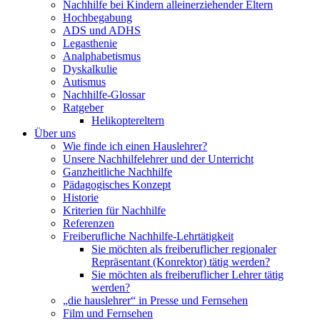
Nachhilfe bei Kindern alleinerziehender Eltern
Hochbegabung
ADS und ADHS
Legasthenie
Analphabetismus
Dyskalkulie
Autismus
Nachhilfe-Glossar
Ratgeber
Helikoptereltern
Über uns
Wie finde ich einen Hauslehrer?
Unsere Nachhilfelehrer und der Unterricht
Ganzheitliche Nachhilfe
Pädagogisches Konzept
Historie
Kriterien für Nachhilfe
Referenzen
Freiberufliche Nachhilfe-Lehrtätigkeit
Sie möchten als freiberuflicher regionaler
Repräsentant (Konrektor) tätig werden?
Sie möchten als freiberuflicher Lehrer tätig
werden?
„die hauslehrer“ in Presse und Fernsehen
Film und Fernsehen