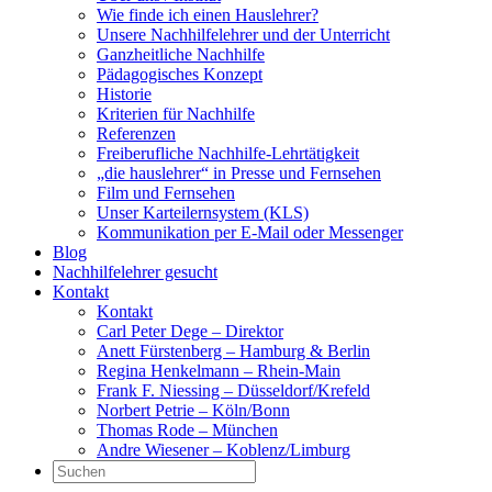
Wie finde ich einen Hauslehrer?
Unsere Nachhilfelehrer und der Unterricht
Ganzheitliche Nachhilfe
Pädagogisches Konzept
Historie
Kriterien für Nachhilfe
Referenzen
Freiberufliche Nachhilfe-Lehrtätigkeit
„die hauslehrer“ in Presse und Fernsehen
Film und Fernsehen
Unser Karteilernsystem (KLS)
Kommunikation per E-Mail oder Messenger
Blog
Nachhilfelehrer gesucht
Kontakt
Kontakt
Carl Peter Dege – Direktor
Anett Fürstenberg – Hamburg & Berlin
Regina Henkelmann – Rhein-Main
Frank F. Niessing – Düsseldorf/Krefeld
Norbert Petrie – Köln/Bonn
Thomas Rode – München
Andre Wiesener – Koblenz/Limburg