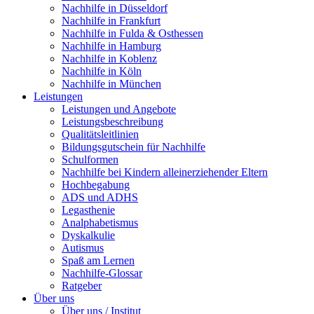
Nachhilfe in Düsseldorf
Nachhilfe in Frankfurt
Nachhilfe in Fulda & Osthessen
Nachhilfe in Hamburg
Nachhilfe in Koblenz
Nachhilfe in Köln
Nachhilfe in München
Leistungen
Leistungen und Angebote
Leistungsbeschreibung
Qualitätsleitlinien
Bildungsgutschein für Nachhilfe
Schulformen
Nachhilfe bei Kindern alleinerziehender Eltern
Hochbegabung
ADS und ADHS
Legasthenie
Analphabetismus
Dyskalkulie
Autismus
Spaß am Lernen
Nachhilfe-Glossar
Ratgeber
Über uns
Über uns / Institut